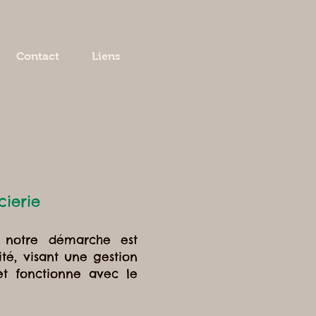
Contact
Liens
ierie
e notre démarche est
té, visant une gestion
et fonctionne avec le