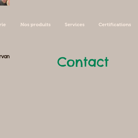
rie
Nos produits
Services
Certifications
Contact
rvan